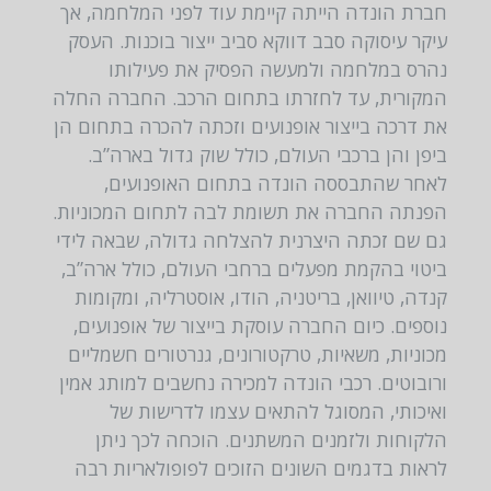
חברת הונדה הייתה קיימת עוד לפני המלחמה, אך
עיקר עיסוקה סבב דווקא סביב ייצור בוכנות. העסק
נהרס במלחמה ולמעשה הפסיק את פעילותו
המקורית, עד לחזרתו בתחום הרכב. החברה החלה
את דרכה בייצור אופנועים וזכתה להכרה בתחום הן
ביפן והן ברכבי העולם, כולל שוק גדול בארה”ב.
לאחר שהתבססה הונדה בתחום האופנועים,
הפנתה החברה את תשומת לבה לתחום המכוניות.
גם שם זכתה היצרנית להצלחה גדולה, שבאה לידי
ביטוי בהקמת מפעלים ברחבי העולם, כולל ארה”ב,
קנדה, טיוואן, בריטניה, הודו, אוסטרליה, ומקומות
נוספים. כיום החברה עוסקת בייצור של אופנועים,
מכוניות, משאיות, טרקטורונים, גנרטורים חשמליים
ורובוטים. רכבי הונדה למכירה נחשבים למותג אמין
ואיכותי, המסוגל להתאים עצמו לדרישות של
הלקוחות ולזמנים המשתנים. הוכחה לכך ניתן
לראות בדגמים השונים הזוכים לפופולאריות רבה