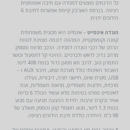
כל הדגמים מוצעים למכירה עם תיבה אוטומטית
רציפה. בגרסת האצ’בק קיימת אפשרות לתיבת 6
הילוכים ידנית.
הונדה אינסייט
– אינסייט היא מכונית משפחתית
קטנה וקומפקטית, המהווה דוגמה מצוינת לטווח
הרחב של רכבי הונדה למכירה. הרכב מרווח ומספק
מרחב נדיב לראש ולברכיים. ההיגוי קל לתפעול וכושר
התמרון טוב. לרכב תא מטען גדול בנפח 408 ליטר.
האבזור האיכותי כולל מערכת שמע, חיבור AUX ו –
USB, סקרת שיוט, חיישני חניה, דיבורית, נעילה
מרכזית, חלונות חשמליים, מראות חשמליות, ועוד.
לאינסייט מפרט בטיחות מלא ועשיר הכולל 6 כריות
אוויר ובקרת יציבות. יחידת ההנעה מגיעה עם מנוע
בנפח 1.3 ליטר, מנוע חשמלי קטן והספק משולב של
98 כ”ס. היחידה כוללת תיבת הילוכים רציפה.
* אבזור, נפח תא המטען והמנוע, ונתונים אחרים של