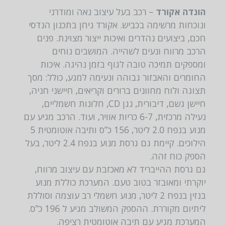
הונדה אקורד
– רכב בעל עיצוב נאה ומודרני
ונוכחות מרשימה בכביש. אקורד ניחן בתכנון הנדסי
חכם, ביצועים נהדרים ואיכות ייצור מצוינת. פנים
הרכב מרווח ונעים לשהייה. המושבים נוחים
ומספקים תמיכה טובה לגוף בזמן נהיגה. איכות
החומרים והאבזור גבוהה ונעימה למגע, כולל: מסך
תצוגה ולוח מחוונים ברורים וקריאים, חיישני חניה,
חיישן גשם, דיבורית, נגן CD, חלונות חשמליים,
נעילה מרכזית, 6-7 כריות אוויר, ועוד. הרכב מגיע עם
מנוע בנפח 2.0 ליטר, 156 כ”ס ותיבה אוטומטית 5
הילוכים. קיימת גם גרסת מנוע בנפח 2.4 ליטר, בעל
הספק כוח זהה.
גם גרסת ההייבריד לא מאכזבת עם עיצוב מרווח,
יוקרתי ומאובזר בטוב טעם. המערכת כוללת מנוע
בנזין בנפח 2 ליטר, מנוע חשמלי רב עוצמה וסוללת
ליתיום מקוררת. ההספק המשולב מגיע ל 196 כ”ס.
המערכת מגיע עם תיבה אוטומטית רציפה.