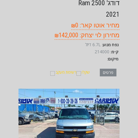
דודג' Ram 2500
2021
מחיר אוטו קאר: ₪0
מחירון לוי יצחק: ₪142,000
6.7L דיזל
נפח מנוע:
214000
ק״מ:
מיקום:
שקלו
רשימת מעקב
פרטים