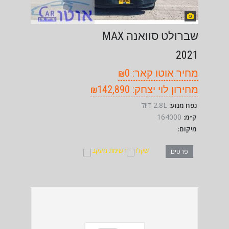
שברולט סוואנה MAX
2021
מחיר אוטו קאר: ₪0
מחירון לוי יצחק: ₪142,890
2.8L דיזל
נפח מנוע:
164000
ק״מ:
מיקום:
שקלו
רשימת מעקב
פרטים