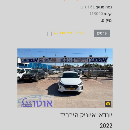
1.6L היבריד
נפח מנוע:
113000
ק״מ:
מיקום:
שקלו
רשימת מעקב
פרטים
יונדאי איוניק היבריד
2022