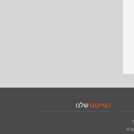
המיקום
שלנו
שת
לום.