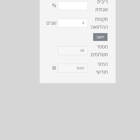
ריבית
%
שנתית
תקופת
שנים
ההלוואה
חשב
מספר
תשלומים
החזר
₪
חודשי