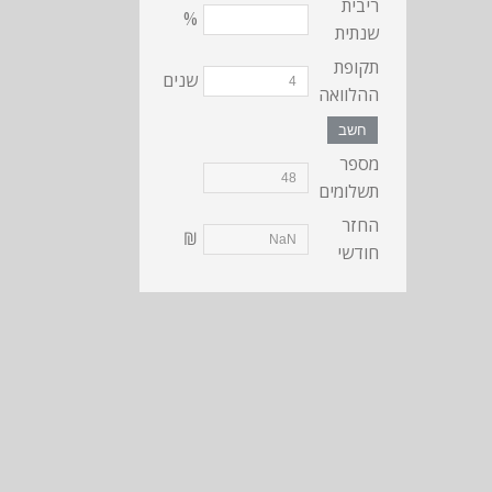
ריבית
%
שנתית
תקופת
שנים
ההלוואה
חשב
מספר
תשלומים
החזר
₪
חודשי