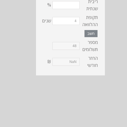
ריבית
%
שנתית
תקופת
שנים
ההלוואה
חשב
מספר
תשלומים
החזר
₪
חודשי