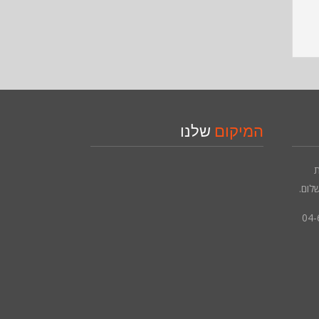
המיקום
שלנו
שת
לום.
04-