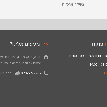
נעילה מרכזית
ת
פתיחה
איך
מגיעים אלינו?
ון - יום חמישי
09:00 - 19:00
חדרה, כביש מס' 4, צומת חרו
(צמיגי אליאנס) מול מגה. רח' הש
09:00 - 1
ור
079-5722267
6212275