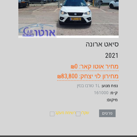
סיאט ארונה
2021
מחיר אוטו קאר: ₪0
מחירון לוי יצחק: ₪83,800
1L טורבו בנזין
נפח מנוע:
161000
ק״מ:
מיקום:
שקלו
רשימת מעקב
פרטים