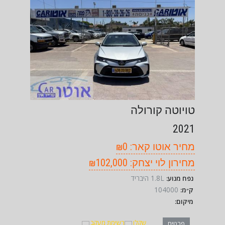
טויוטה קורולה
2021
מחיר אוטו קאר: ₪0
מחירון לוי יצחק: ₪102,000
1.8L היבריד
נפח מנוע:
104000
ק״מ:
מיקום:
שקלו
רשימת מעקב
פרטים