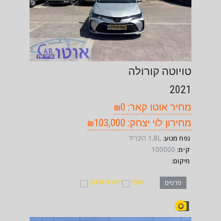
טויוטה קורולה
2021
מחיר אוטו קאר: ₪0
מחירון לוי יצחק: ₪103,000
1.8L היבריד
נפח מנוע:
100000
ק״מ:
מיקום:
שקלו
רשימת מעקב
פרטים