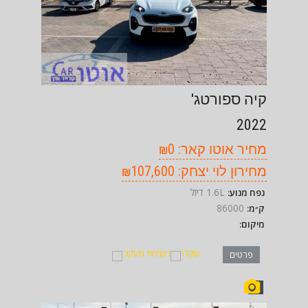
קיה ספורטג'
2022
מחיר אוטו קאר: ₪0
מחירון לוי יצחק: ₪107,600
1.6L דיזל
נפח מנוע:
86000
ק״מ:
מיקום:
שקלו
רשימת מעקב
פרטים