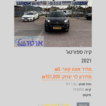
קיה ספורטג'
2021
מחיר אוטו קאר: ₪0
מחירון לוי יצחק: ₪101,000
1.6L דיזל
נפח מנוע:
193000
ק״מ:
מיקום:
שקלו
רשימת מעקב
פרטים