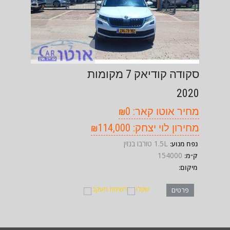
סקודה קודיאק 7 מקומות
2020
מחיר אוטו קאר: ₪0
מחירון לוי יצחק: ₪114,000
1.5L טורבו בנזין
נפח מנוע:
154000
ק״מ:
מיקום:
שקלו
רשימת מעקב
פרטים