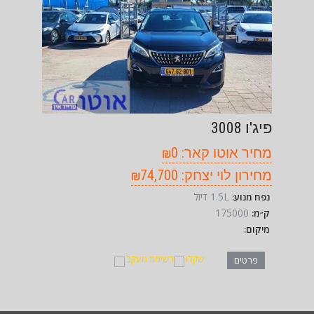
פיג'ו 3008
מחיר אוטו קאר: ₪0
מחירון לוי יצחק: ₪74,700
1.5L דיזל
נפח מנוע:
175000
ק״מ:
מיקום:
שקלו
רשימת מעקב
פרטים