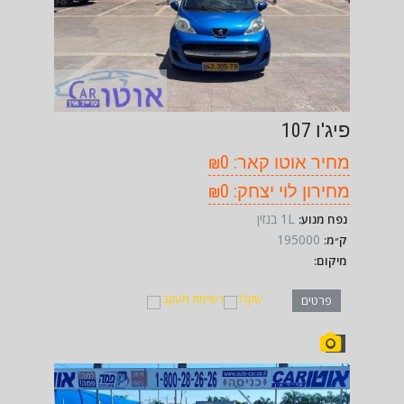
פיג'ו 107
מחיר אוטו קאר: ₪0
מחירון לוי יצחק: ₪0
1L בנזין
נפח מנוע:
195000
ק״מ:
מיקום:
שקלו
רשימת מעקב
פרטים