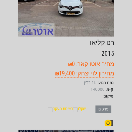
רנו קליאו
2015
מחיר אוטו קאר: ₪0
מחירון לוי יצחק: ₪19,400
1L בנזין
נפח מנוע:
140000
ק״מ:
מיקום:
שקלו
רשימת מעקב
פרטים