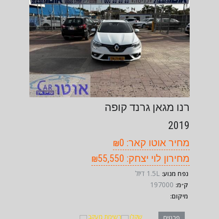
רנו מגאן גרנד קופה
2019
מחיר אוטו קאר: ₪0
מחירון לוי יצחק: ₪55,550
1.5L דיזל
נפח מנוע:
197000
ק״מ:
מיקום:
שקלו
רשימת מעקב
פרטים