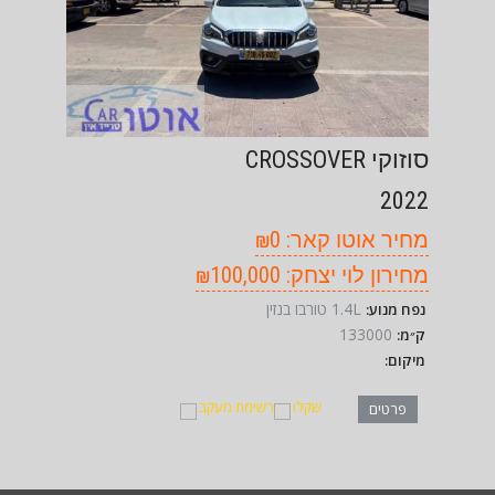
סוזוקי CROSSOVER
2022
מחיר אוטו קאר: ₪0
מחירון לוי יצחק: ₪100,000
1.4L טורבו בנזין
נפח מנוע:
133000
ק״מ:
מיקום:
שקלו
רשימת מעקב
פרטים